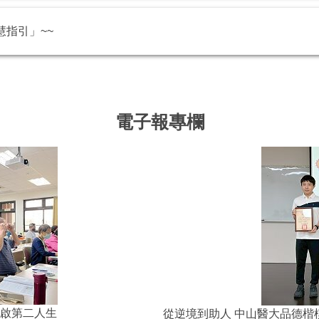
指引」~~
電子報專欄
術療癒 陪熟齡族開啟第二人生
從逆境到助人 中山醫