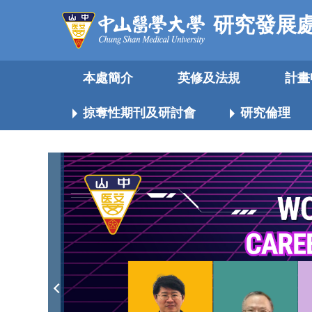
跳
研究發展
到
主
要
本處簡介
英修及法規
計畫
內
容
區
掠奪性期刊及研討會
研究倫理