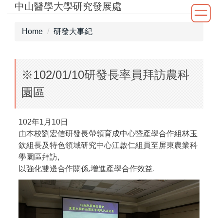
中山醫學大學研究發展處
Jump
to
the
Home
研發大事紀
main
content
block
※102/01/10研發長率員拜訪農科
園區
102年1月10日
由本校劉宏信研發長帶領育成中心暨產學合作組林玉
欽組長及特色領域研究中心江啟仁組員至屏東農業科
學園區拜訪,
以強化雙邊合作關係,增進產學合作效益.