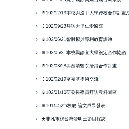
※102/12/13本校與逢甲大學跨校合作計
※102/09/23拜訪大里仁愛醫院
※102/06/21智財權與專利教育訓練
※102/05/21本校與靜宜大學簽定合作協議
※102/03/28與澄清醫院洽談合作計畫
※102/02/19至嘉基學術交流
※102/01/10研發長率員拜訪農科園區
※101年52th校慶-論文成果發表
★非凡電視台灣發明王節目採訪