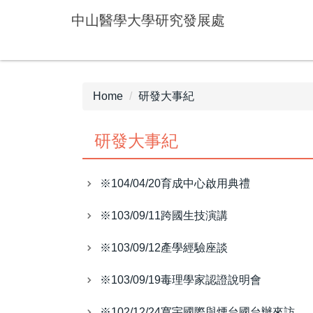
Jump
中山醫學大學研究發展處
to
the
main
content
block
Home
研發大事紀
研發大事紀
※104/04/20育成中心啟用典禮
※103/09/11跨國生技演講
※103/09/12產學經驗座談
※103/09/19毒理學家認證說明會
※102/12/24寬宇國際與煙台國台辦來訪