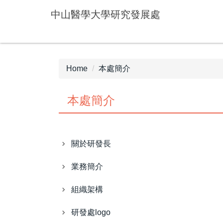
Jump
中山醫學大學研究發展處
to
the
main
content
block
Home
本處簡介
本處簡介
關於研發長
業務簡介
組織架構
研發處logo