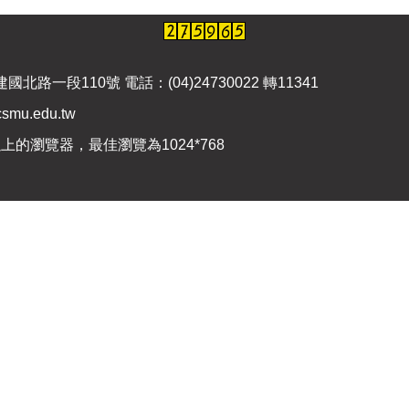
路一段110號 電話：(04)24730022 轉11341
smu.edu.tw
上的瀏覽器，最佳瀏覽為1024*768