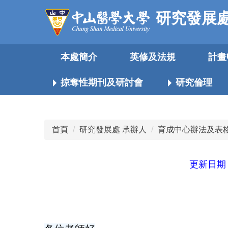
跳
研究發展
到
主
要
本處簡介
英修及法規
計畫
內
容
區
掠奪性期刊及研討會
研究倫理
首頁
研究發展處 承辦人
育成中心辦法及表
更新日期：1