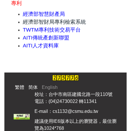
專利
經濟部智慧財產局
經濟部智財局專利檢索系統
TWTM專利技術交易平台
AITI傳統產創新聯盟
AITI人才資料庫
繁體
简体
English
校址：台中市南區建國北路一段110號
電話：(04)24730022 轉11341
E-mail：cs1132@csmu.edu.tw
建議使用IE6版本以上的瀏覽器，最佳瀏
覽為1024*768